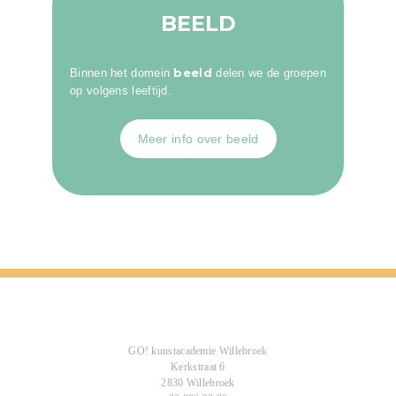
BEELD
beeld
Binnen het domein
delen we de groepen
op volgens leeftijd.
Meer info over beeld
GO! kunstacademie Willebroek
Kerkstraat 6
2830 Willebroek