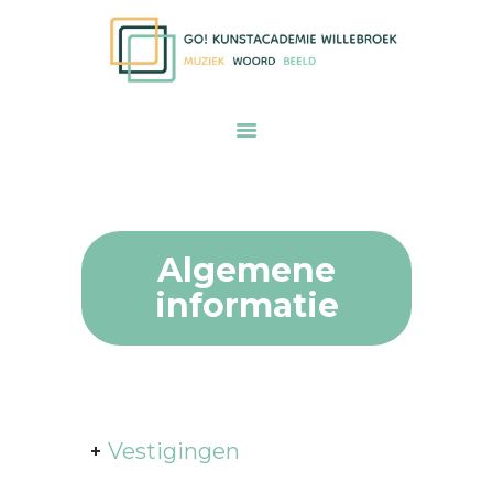
START
ONZE VISIE
GO! kunstacademie Willebroek voor
AANBOD
muziek woord en beeld
PRAKTISCHE INFORMATIE
KALENDER
INSCHRIJVEN
ONS TEAM
Algemene
CONTACT
informatie
Vestigingen