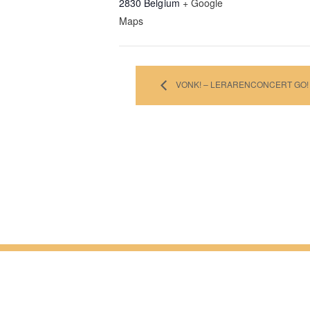
2830
Belgium
+ Google
Maps
VONK! – LERARENCONCERT GO!