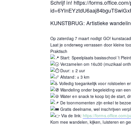
Schrijf in! https://forms.office.c
id=6YInEYztdU6aaj84bguTSwi
KUNSTBRUG: Artistieke wandelin
Op zaterdag 7 maart nodigt GO! kunstacad
Laat je onderweg verrassen door kleine to
Praktisch
Start: Speelplaats basisschool ’t Ple
Verzamelen om 16u30 (muzikaal onth
Duur: ± 2 uur
Afstand: ± 3 km
Volledig toegankelijk voor rolstoelen 
Wandeling onder begeleiding van een
Water en snack te koop bij de start, d
De toonmomenten zijn enkel te bezoe
Gratis deelname, wel inschrijven verpl
Via de link:
https://forms.office.com
Kom mee wandelen, kijken, luisteren en ge