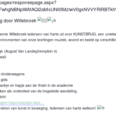
om/pages/responsepage.aspx?
GxFwhgNBNpWAfAQl2aMxUNlI0MzIwV0gxNVVYRlRBT
g door Willebroek
emie Willebroek iedereen van harte uit voor KUNSTBRUG, een unieke a
onmomenten van onze leerlingen muziek, woord en beeld op verschille
intje (August Van Landeghemplein 4)
aal)
en kinderwagens
 gids
rankje en hapje aan de finish in de academie
ken als onderdeel van de begeleide wandeling.
icht
/pages/responsepage.aspx…
nieten van kunst in beweging. Iedereen van harte welkom!