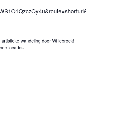
khWS1Q1QzczQy4u&route=shorturl&fbclid=IwZXh
rtistieke wandeling door Willebroek!
nde locaties.