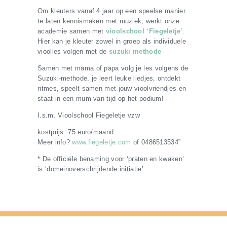
Om kleuters vanaf 4 jaar op een speelse manier
te laten kennismaken met muziek, werkt onze
academie samen met
vioolschool ‘Fiegeletje’
.
Hier kan je kleuter zowel in groep als individuele
vioolles volgen met de
suzuki methode
Samen met mama of papa volg je les volgens de
Suzuki-methode, je leert leuke liedjes, ontdekt
ritmes, speelt samen met jouw vioolvriendjes en
staat in een mum van tijd op het podium!
I.s.m. Vioolschool Fiegeletje vzw
kostprijs: 75 euro/maand
Meer info?
www.fiegeletje.com
of 0486513534”
* De officiële benaming voor ‘praten en kwaken’
is ‘domeinoverschrijdende initiatie’