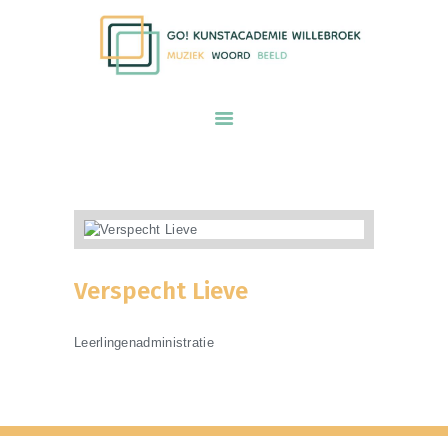
GO! kunstacademie Willebroek voor
muziek woord en beeld
START
ONZE VISIE
AANBOD
PRAKTISCHE INFORMATIE
KALENDER
Verspecht Lieve
INSCHRIJVEN
ONS TEAM
Leerlingenadministratie
CONTACT