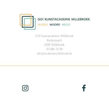
GO! kunstacademie Willebroek
Kerkstraat 6
2830 Willebroek
03 886 33 90
info@academiewillebroek.be