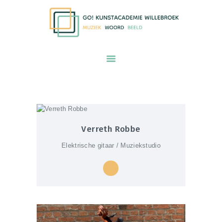
GO! kunstacademie Willebroek voor
muziek woord en beeld
START
ONZE VISIE
AANBOD
PRAKTISCHE INFORMATIE
Verreth Robbe
KALENDER
Elektrische gitaar / Muziekstudio
INSCHRIJVEN
ONS TEAM
CONTACT