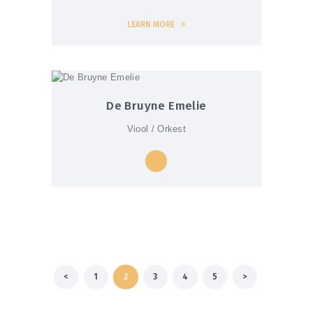
LEARN MORE
De Bruyne Emelie
Viool / Orkest
Berichten
<
PAGE
1
PAGE
2
PAGE
3
PAGE
4
PAGE
5
>
paginering