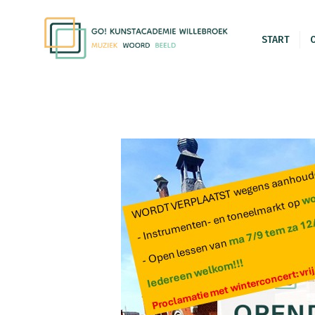
START
O
GO! kuns