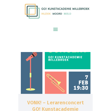
START
ONZE VISIE
GO! kunstacademie Willebroek voor
AANBOD
muziek woord en beeld
PRAKTISCHE INFORMATIE
KALENDER
INSCHRIJVEN
ONS TEAM
CONTACT
VONK! – Lerarenconcert
GO! Kunstacademie